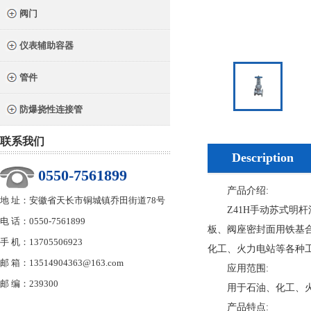
阀门
仪表辅助容器
管件
防爆挠性连接管
联系我们
Description
0550-7561899
产品介绍:
地 址：安徽省天长市铜城镇乔田街道78号
Z41H手动苏式明杆
电 话：0550-7561899
板、阀座密封面用铁基合
手 机：13705506923
化工、火力电站等各种
邮 箱：13514904363@163.com
应用范围:
邮 编：239300
用于石油、化工、火力
产品特点: