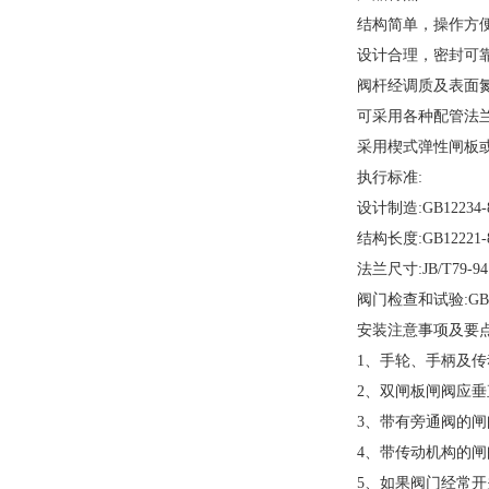
结构简单，操作方便
设计合理，密封可靠
阀杆经调质及表面氮化
可采用各种配管法兰标
采用楔式弹性闸板或钢
执行标准:
设计制造:GB12234-
结构长度:GB12221-
法兰尺寸:JB/T79-94
阀门检查和试验:GB13
安装注意事项及要点
1、手轮、手柄及传动
2、双闸板闸阀应垂直
3、带有旁通阀的闸阀
4、带传动机构的闸阀
5、如果阀门经常开关