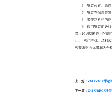
6、安装位置、高度、
7、安装在保温管道上
8、带传动机构的闸阀
9、阀门安装前必须进行
管上起到切断作用的阀门
min，阀门壳体、填料
阀瓣密封面无渗漏为合
上一篇：
Z61YZ60Y
下一篇：
Z41X/RRCX