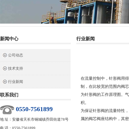
热门关键词：
截止阀
针型阀
二阀组
三阀组
气源球阀
新闻中心
行业新闻
公司动态
技术支持
在流量控制中，针形阀用得
行业新闻
制，在比较宽的范围内阀芯
联系我们
为针形阀的工作原理图。气
积。
0550-7561899
为保证针形阀的流量特性，
属的阀芯阀座结构中，其密
地 址：安徽省天长市铜城镇乔田街道78号
电 话：0550-7561899