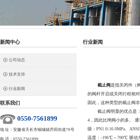
热门关键词：
截止阀
针型阀
二阀组
三阀组
气源球阀
新闻中心
行业新闻
公司动态
技术支持
截止阀
是指关闭件（
行业新闻
的阀杆开启或关闭行程相对
联系我们
因此，这种类型的截止阀非
截止阀明显的优点是： 在
0550-7561899
4，因此比闸阀小的多。 
级：PN1.0-16.0MPa、A
地 址：安徽省天长市铜城镇乔田街道78号
温度：-196℃～700℃ 驱
电 话：0550-7561899