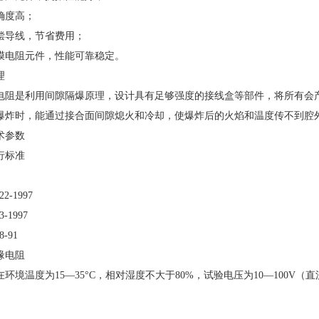
度高；
导线，节省费用；
电阻元件，性能可靠稳定。
理
是利用间隙隔爆原理，设计具有足够强度的接线盒等部件，将所有会产
爆炸时，能通过接合面间隙熄火和冷却，使爆炸后的火焰和温度传不到腔
术参数
标准
2-1997
-1997
-91
缘电阻
温度为15—35°C，相对湿度不大于80%，试验电压为10—100V（直