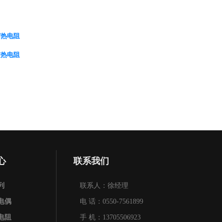
腐热电阻
装热电阻
心
联系我们
列
联系人：徐经理
电偶
电 话：0550-7561899
电阻
手 机：13705506923