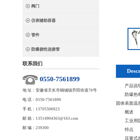
阀门
仪表辅助容器
管件
防爆挠性连接管
联系我们
Descr
0550-7561899
产品说
地 址：安徽省天长市铜城镇乔田街道78号
防爆热电阻
电 话：0550-7561899
固体表面温
手 机：13705506923
概述
邮 箱：13514904363@163.com
工业用防爆
邮 编：239300
特点
压簧式感