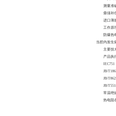
测量准确
毋须补偿
进口薄膜
工作原
防爆热电阻
当腔内发生
主要技
产品执行
IEC751
JB/T1862
JB/T8623
JB/T5518
常温绝
热电阻在环境