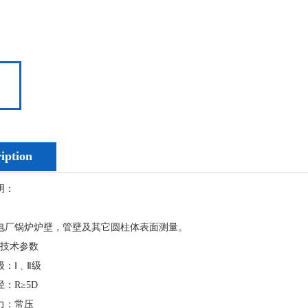
iption
明：
锅炉炉壁，管壁及其它圆柱体表面测量。
技术参数
Ⅰ﹑Ⅱ级
R≥5D
：常压