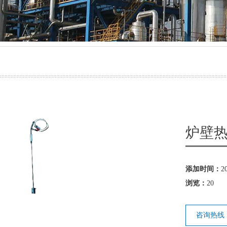
气源球阀
防堵取样装置
炉壁
添加时间：
2
浏览：
20
咨询热线：0