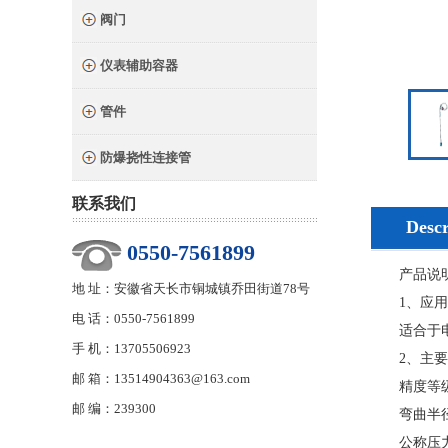
阀门
仪表辅助容器
管件
防爆挠性连接管
联系我们
Descr
0550-7561899
产品说
地 址：安徽省天长市铜城镇乔田街道78号
1、应用
电 话：0550-7561899
适合于电厂
手 机：13705506923
2、主要
邮 箱：13514904363@163.com
精度等级：
邮 编：239300
弯曲半径：
公称压力