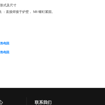
形式及尺寸
：直接焊接于炉壁， M8 螺钉紧固。
顶热电阻
套热电阻
心
联系我们