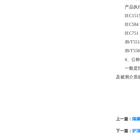
产品执行
IEC151
IEC584
IEC751
JB/T551
JB/T558
4、公称
一般是指在
及被测介质
上一篇：
隔
下一篇：
炉