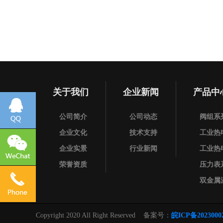
关于我们
企业新闻
产品中
公司简介
公司动态
阀组系
企业文化
技术支持
工业热
企业实景
行业新闻
工业热
荣誉资质
压力表
双金属
仪表保
阀门
Copyright 2020 All Right Reserved 备案号：
皖ICP备2023000