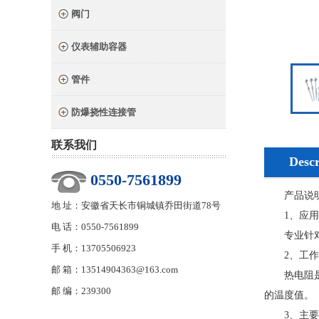
阀门
仪表辅助容器
管件
防爆挠性连接管
联系我们
Descr
0550-7561899
产品说
地 址：安徽省天长市铜城镇乔田街道78号
1、应用
电 话：0550-7561899
专业针对石
手 机：13705506923
2、工作
邮 箱：13514904363@163.com
热电阻是利
邮 编：239300
的温度值。
3、主要