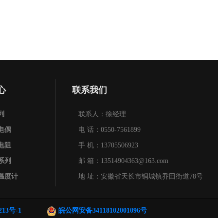
心
联系我们
列
联系人：徐经理
电偶
电 话：0550-7561899
电阻
手 机：13705506923
系列
邮 箱：13514904363@163.com
温度计
地 址：安徽省天长市铜城镇乔田街道78号
温保护箱系列
213号-1
皖公网安备34118102001096号