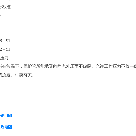
标准:
5
8－91
2－91
压力
常温下，保护管所能承受的静态外压而不破裂。允许工作压力不仅与保
的流速、种类有关。
爆铂电阻
顶热电阻