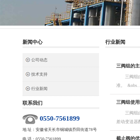
热门关键词：
截止阀
针型阀
二阀组
三阀组
新闻中心
行业新闻
公司动态
三阀组的主
技术支持
三阀组由阀
准。 &nbs..
行业新闻
三阀组使用
联系我们
三阀组由三
0550-7561899
差动变送器配
地 址：安徽省天长市铜城镇乔田街道78号
截止阀的优
电 话：0550-7561899