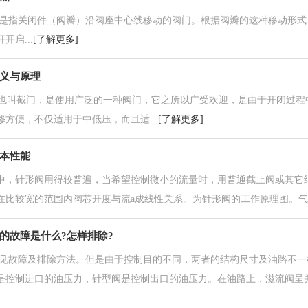
关闭件（阀瓣）沿阀座中心线移动的阀门。根据阀瓣的这种移动形式，
开启...
[了解更多]
义与原理
叫截门，是使用广泛的一种阀门，它之所以广受欢迎，是由于开闭过程
修方便，不仅适用于中低压，而且适...
[了解更多]
本性能
中，针形阀用得较普遍，当希望控制微小的流量时，用普通截止阀或其它
在比较宽的范围内阀芯开度与流a成线性关系。为针形阀的工作原理图。气流.
的故障是什么?怎样排除?
常见故障及排除方法。但是由于控制目的不同，两者的结构尺寸及油路不一
是控制进口的油压力，针型阀是控制出口的油压力。在油路上，滋流阀呈并.