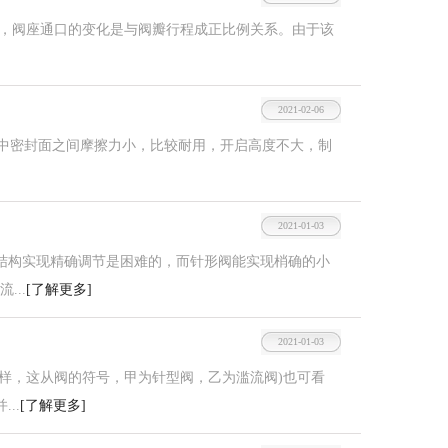
阀座通口的变化是与阀瓣行程成正比例关系。由于该
2021-02-06
中密封面之间摩擦力小，比较耐用，开启高度不大，制
2021-01-03
结构实现精确调节是困难的，而针形阀能实现梢确的小
..
[了解更多]
2021-01-03
样，这从阀的符号，甲为针型阀，乙为滥流阀)也可看
..
[了解更多]