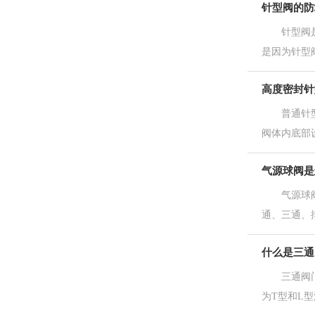
针型阀的防
针型阀是仪
是因为针型阀
高度密封针
普通针型阀
阀体内底部设
气源球阀是
气源球阀属
通、三通、排
什么是三通
三通阀门有
为T型和L型流