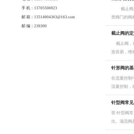
手 机：13705506923
截止阀是指
邮 箱：13514904363@163.com
类阀门的阀杆
邮 编：239300
截止阀的定
截止阀，也
造容易，维
针形阀的基
在流量控制
流量控制，
针型阀常见
答:针型阀
出。滋流阀