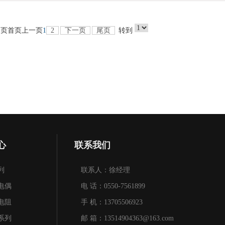
 页
首页
上一页
1
2
下一页
尾页
转到
心
联系我们
列
联系人：徐经理
电偶
电 话：0550-7561899
电阻
手 机：13705506923
系列
邮 箱：13514904363@163.com