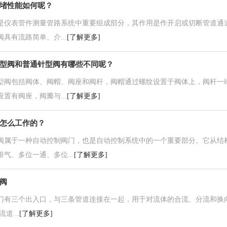
堵性能如何呢？
表管件测量管路系统中重要组成部分，其作用是作开启或切断管道通道
具有流路简单、介...
[了解更多]
型阀和普通针型阀有哪些不同呢？
包括阀体、阀帽、阀座和阀杆，阀帽通过螺纹设置于阀体上，阀杆一端
置有阀座，阀瓣与...
[了解更多]
怎么工作的？
于一种自动控制阀门，也是自动控制系统中的一个重要部分。它从结构
气、多位一通、多位...
[了解更多]
阀
三个出入口，与三条管道连接在一起，用于对流体的合流、分流和换向。Y型
道...
[了解更多]