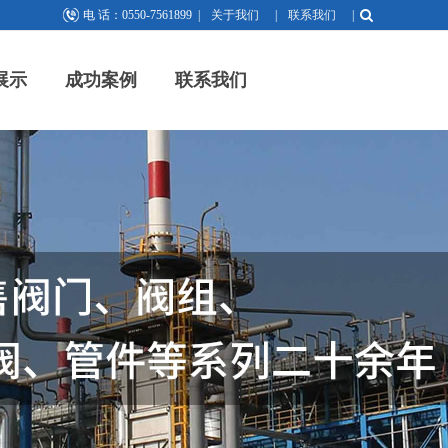
电 话：0550-7561899
|
关于我们
|
联系我们
|
展示
成功案例
联系我们