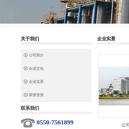
热门关键词：
截止阀
针型阀
二阀组
三阀组
关于我们
企业实景
公司简介
企业文化
企业实景
荣誉资质
联系我们
0550-7561899
公