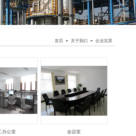
首页
关于我们
企业实景
>
>
工办公室
会议室